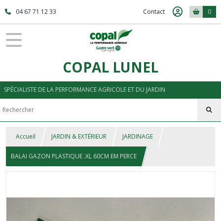
04 67 71 12 33
Contact
0
COPAL LUNEL
SPÉCIALISTE DE LA PERFORMANCE AGRICOLE ET DU JARDIN
Accueil
JARDIN & EXTÉRIEUR
JARDINAGE
BALAI GAZON PLASTIQUE .XL 60CM EM PERCE