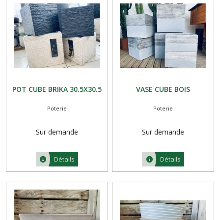
(16)
PRODUIT
DU
TERROIR
(24)
POT CUBE BRIKA 30.5X30.5
VASE CUBE BOIS
MÉNAGER
(1)
Poterie
Poterie
Sur demande
Sur demande
Afficher
les
résultats
Détails
Détails