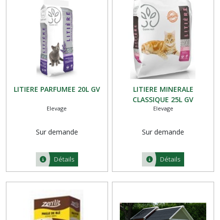
PISCINE
(29)
ELEVAGE
(24)
ANTI-
LITIERE PARFUMEE 20L GV
LITIERE MINERALE
NUISIBLE
(13)
CLASSIQUE 25L GV
Elevage
Elevage
LUMINAIRE
Sur demande
Sur demande
(16)
Détails
Détails
Afficher
les
résultats